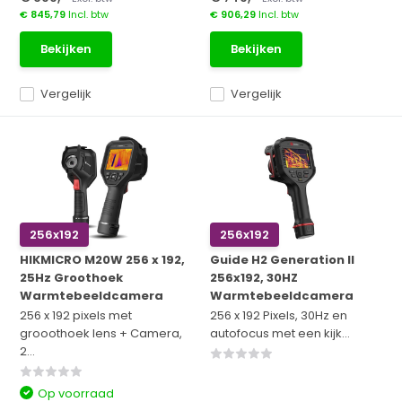
€ 845,79
Incl. btw
€ 906,29
Incl. btw
Bekijken
Bekijken
Vergelijk
Vergelijk
256x192
256x192
HIKMICRO M20W 256 x 192,
Guide H2 Generation II
25Hz Groothoek
256x192, 30HZ
Warmtebeeldcamera
Warmtebeeldcamera
256 x 192 pixels met
256 x 192 Pixels, 30Hz en
grooothoek lens + Camera,
autofocus met een kijk...
2...
Op voorraad