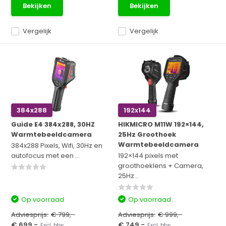
Bekijken
Bekijken
Vergelijk
Vergelijk
384x288
192x144
Guide E4 384x288, 30HZ
HIKMICRO M11W 192×144,
Warmtebeeldcamera
25Hz Groothoek
Warmtebeeldcamera
384x288 Pixels, Wifi, 30Hz en
autofocus met een ...
192×144 pixels met
groothoeklens + Camera,
25Hz...
Op voorraad
Op voorraad
Adviesprijs:
€ 799,-
Adviesprijs:
€ 999,-
€ 699,-
€ 749,-
Excl. btw
Excl. btw