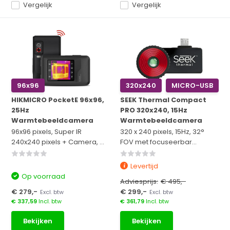
Vergelijk
Vergelijk
96x96
320x240
MICRO-USB
HIKMICRO PocketE 96x96,
SEEK Thermal Compact
25Hz
PRO 320x240, 15Hz
Warmtebeeldcamera
Warmtebeeldcamera
96x96 pixels, Super IR
320 x 240 pixels, 15Hz, 32°
240x240 pixels + Camera, ...
FOV met focuseerbar...
Levertijd
Op voorraad
Adviesprijs:
€ 495,-
€ 279,-
€ 299,-
Excl. btw
Excl. btw
€ 337,59
Incl. btw
€ 361,79
Incl. btw
Bekijken
Bekijken