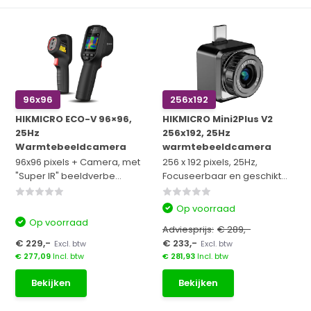
96x96
256x192
HIKMICRO ECO-V 96×96,
HIKMICRO Mini2Plus V2
25Hz
256x192, 25Hz
Warmtebeeldcamera
warmtebeeldcamera
96x96 pixels + Camera, met
256 x 192 pixels, 25Hz,
"Super IR" beeldverbe...
Focuseerbaar en geschikt...
Op voorraad
Op voorraad
Adviesprijs:
€ 289,-
€ 229,-
€ 233,-
Excl. btw
Excl. btw
€ 277,09
Incl. btw
€ 281,93
Incl. btw
Bekijken
Bekijken