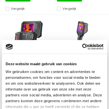
Vergelijk
Vergelijk
256x192
256x192
Guide PF210 256x192, 25Hz
Guide E3 256x192, 30HZ
Pocket
Warmtebeeldcamera
warmtebeeldcamera
256 x 192 Pixels, Wifi, 30Hz en
Deze website maakt gebruik van cookies
256x192 pixels + Camera,
autofocus met ee...
We gebruiken cookies om content en advertenties te
25Hz en Wi-Fi. Compacte...
personaliseren, om functies voor social media te bieden
en om ons websiteverkeer te analyseren. Ook delen we
Op voorraad
Op voorraad
informatie over uw gebruik van onze site met onze
Adviesprijs:
€ 469,-
Adviesprijs:
€ 599,-
partners voor social media, adverteren en analyse. Deze
€ 439,-
€ 499,-
Excl. btw
Excl. btw
partners kunnen deze gegevens combineren met andere
€ 531,19
Incl. btw
€ 603,79
Incl. btw
informatie die u aan ze heeft verstrekt of die ze hebben