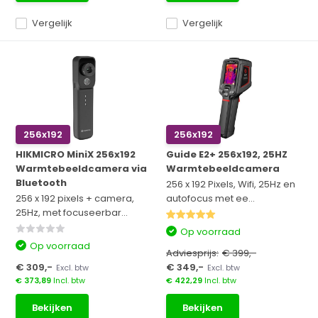
Vergelijk
Vergelijk
256x192
256x192
HIKMICRO MiniX 256x192
Guide E2+ 256x192, 25HZ
Warmtebeeldcamera via
Warmtebeeldcamera
Bluetooth
256 x 192 Pixels, Wifi, 25Hz en
256 x 192 pixels + camera,
autofocus met ee...
25Hz, met focuseerbar...
Op voorraad
Op voorraad
Adviesprijs:
€ 399,-
€ 309,-
€ 349,-
Excl. btw
Excl. btw
€ 373,89
Incl. btw
€ 422,29
Incl. btw
Bekijken
Bekijken