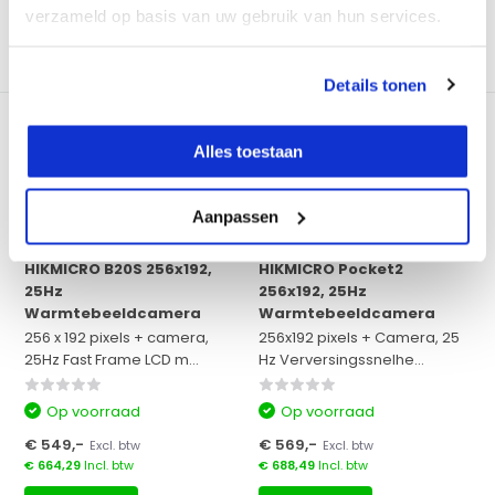
Bekijken
Bekijken
verzameld op basis van uw gebruik van hun services.
Vergelijk
Vergelijk
Details tonen
Alles toestaan
Aanpassen
256x192
256x192
HIKMICRO B20S 256x192,
HIKMICRO Pocket2
25Hz
256x192, 25Hz
Warmtebeeldcamera
Warmtebeeldcamera
256 x 192 pixels + camera,
256x192 pixels + Camera, 25
25Hz Fast Frame LCD m...
Hz Verversingssnelhe...
Op voorraad
Op voorraad
€ 549,-
€ 569,-
Excl. btw
Excl. btw
€ 664,29
Incl. btw
€ 688,49
Incl. btw