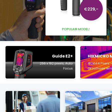
€229,-
POPULAIR MODEL!
Guide E2+
HIKMICRO 
256 x 192 pixels, Auto
192x144 Pixels 
Focus
Groothoek len