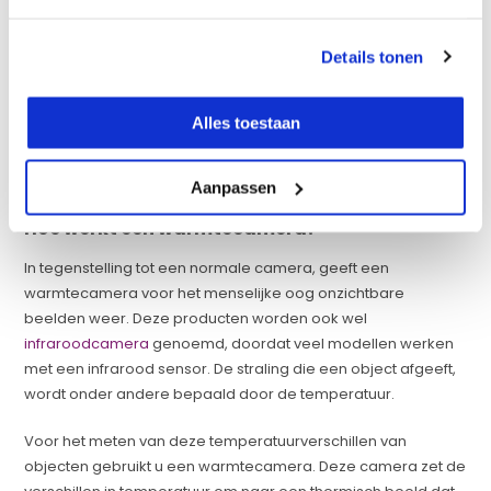
Wij leveren camera’s in diverse formaten en in verschillende
prijsklassen. Hiervoor geldt dat de duurdere varianten vaak
Details tonen
meer functionaliteiten hebben. Bedenk daarom goed welke
ondersteunende opties u nodig zult hebben, voordat u een
Alles toestaan
hittecamera koopt. Indien u er niet helemaal zelf uitkomt, dan
kunt u altijd contact met ons opnemen. Wij helpen u graag
met het kopen van de geschikte warmtebeeldcamera.
Aanpassen
Hoe werkt een warmtecamera?
In tegenstelling tot een normale camera, geeft een
warmtecamera voor het menselijke oog onzichtbare
beelden weer. Deze producten worden ook wel
infraroodcamera
genoemd, doordat veel modellen werken
met een infrarood sensor. De straling die een object afgeeft,
wordt onder andere bepaald door de temperatuur.
Voor het meten van deze temperatuurverschillen van
objecten gebruikt u een warmtecamera. Deze camera zet de