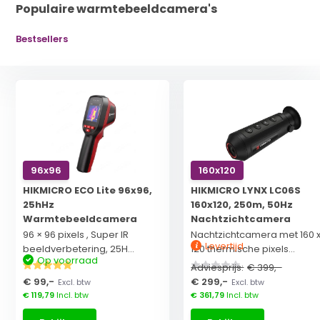
Populaire warmtebeeldcamera's
Bestsellers
96x96
160x120
HIKMICRO ECO Lite 96x96,
HIKMICRO LYNX LC06S
25hHz
160x120, 250m, 50Hz
Warmtebeeldcamera
Nachtzichtcamera
96 × 96 pixels , Super IR
Nachtzichtcamera met 160 
Levertijd
beeldverbetering, 25H...
120 thermische pixels...
Op voorraad
Adviesprijs:
€ 399,-
€ 99,-
€ 299,-
Excl. btw
Excl. btw
€ 119,79
Incl. btw
€ 361,79
Incl. btw