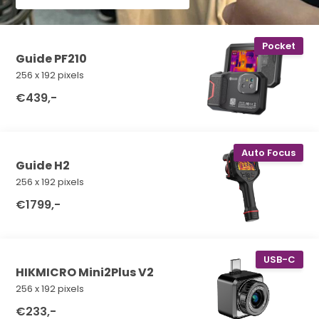
Pocket
Guide PF210
256 x 192 pixels
€439,-
Auto Focus
Guide H2
256 x 192 pixels
€1799,-
USB-C
HIKMICRO Mini2Plus V2
256 x 192 pixels
€233,-