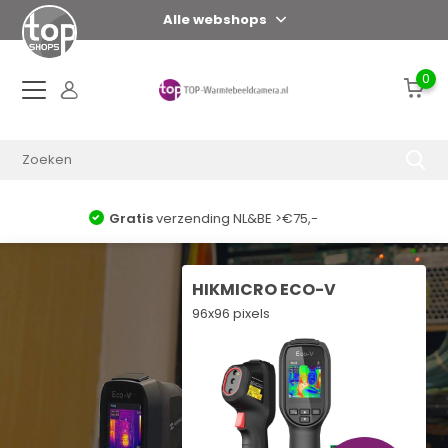
Alle webshops
0
Voor 17:00 uur = zelfde dag verzonden*
HIKMICRO ECO-V
96x96 pixels