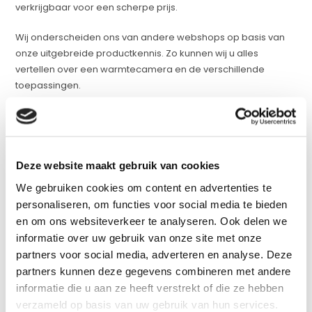
verkrijgbaar voor een scherpe prijs.
Wij onderscheiden ons van andere webshops op basis van
onze uitgebreide productkennis. Zo kunnen wij u alles
vertellen over een warmtecamera en de verschillende
toepassingen.
Heeft u behoefte aan advies of wilt u meer informatie over
een van onze producten? Neem dan gerust contact met ons
op, onze productspecialisten helpen u graag. Zij hebben de
nodige kennis paraat om u te adviseren over de geschikte
Deze website maakt gebruik van cookies
hittecamera.
We gebruiken cookies om content en advertenties te
personaliseren, om functies voor social media te bieden
Warmtebeeldcamera kopen
en om ons websiteverkeer te analyseren. Ook delen we
Warmtebeeld camera kopen? Dat doet u natuurlijk bij de
informatie over uw gebruik van onze site met onze
specialist. Ze zijn te gebruiken in tal van situaties. Hierbij kunt u
partners voor social media, adverteren en analyse. Deze
denken aan het meten van de temperatuur van objecten,
partners kunnen deze gegevens combineren met andere
maar ook voor het opsporen van warmteverlies of het
informatie die u aan ze heeft verstrekt of die ze hebben
opsporen van defecten van producten.
verzameld op basis van uw gebruik van hun services.