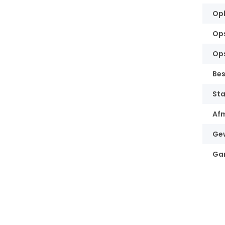
Opl
Op
Ops
Be
Sta
Afm
Ge
Gar