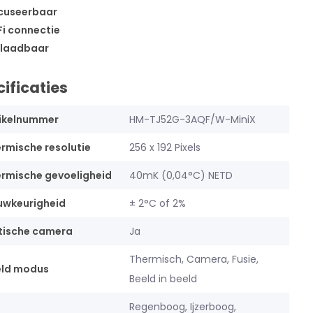
cuseerbaar
i connectie
laadbaar
ificaties
ikelnummer
HM-TJ52G-3AQF/W-MiniX
rmische resolutie
256 x 192 Pixels
rmische gevoeligheid
40mK (0,04°C) NETD
uwkeurigheid
± 2°C of 2%
tische camera
Ja
Thermisch, Camera, Fusie,
eld modus
Beeld in beeld
Regenboog, Ijzerboog,