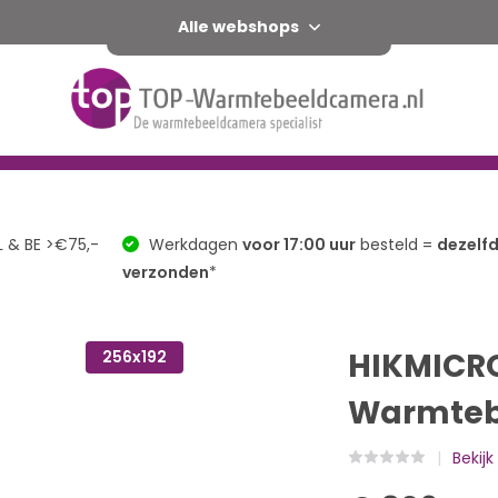
Alle webshops
camera
Pocketcamera
Warmtebeeldcamera Telefoon
L & BE >€75,-
Werkdagen
voor 17:00 uur
besteld =
dezelf
verzonden
*
HIKMICRO
256x192
Warmteb
Bekijk