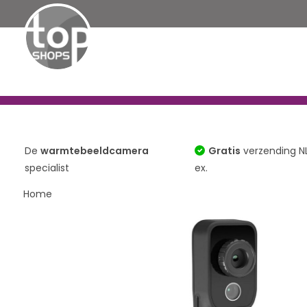
Assortiment
TOP 10
Infraroodcamera
Handheld
De
warmtebeeldcamera
Gratis
verzending N
specialist
ex.
Home