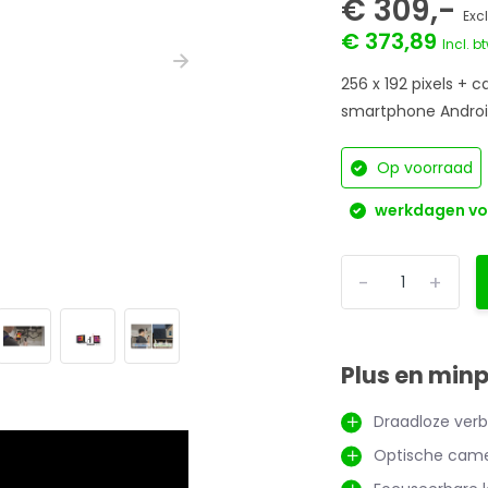
€ 309,-
Exc
€ 373,89
Incl. b
256 x 192 pixels + 
smartphone Android
Op voorraad
werkdagen voo
-
+
Plus en min
Draadloze verb
Optische cam