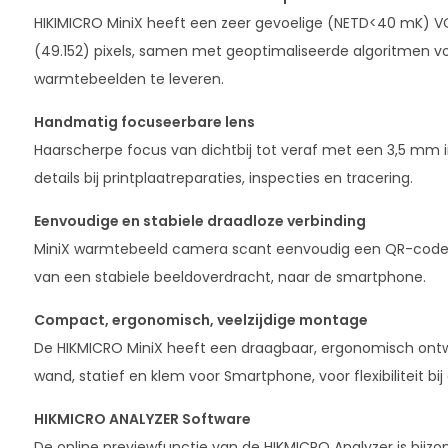
HIKIMICRO MiniX heeft een zeer gevoelige (NETD<40 mK) VO
(49.152) pixels, samen met geoptimaliseerde algoritmen v
warmtebeelden te leveren.
Handmatig focuseerbare lens
Haarscherpe focus van dichtbij tot veraf met een 3,5 mm 
details bij printplaatreparaties, inspecties en tracering.
Eenvoudige en stabiele draadloze verbinding
MiniX warmtebeeld camera scant eenvoudig een QR-code v
van een stabiele beeldoverdracht, naar de smartphone.
Compact, ergonomisch, veelzijdige montage
De HIKMICRO MiniX heeft een draagbaar, ergonomisch ontw
wand, statief en klem voor Smartphone, voor flexibiliteit bij 
HIKMICRO ANALYZER Software
De online previewfunctie van de HIKMICRO Analyzer is bijz