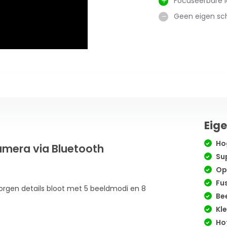
Focuseerbare 
Geen eigen s
Eig
Hog
mera via Bluetooth
Sup
Op
Fus
orgen details bloot met 5 beeldmodi en 8
Bee
Kle
Hot