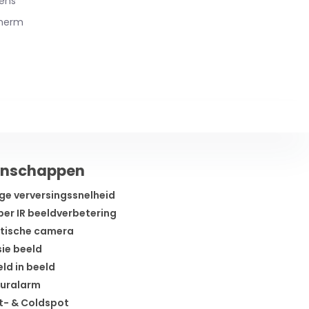
lens
cherm
enschappen
e verversingssnelheid
er IR beeldverbetering
tische camera
ie beeld
ld in beeld
uralarm
- & Coldspot