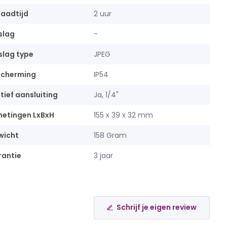
aadtijd
2 uur
slag
-
lag type
JPEG
scherming
IP54
tief aansluiting
Ja, 1/4"
etingen LxBxH
155 x 39 x 32 mm
wicht
158 Gram
antie
3 jaar
Schrijf je eigen review