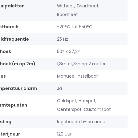
ur paletten
Witheet, Zwartheet,
Roodheet
tbereik
-20°C tot 550°C
ldfrequentie
25 Hz
khoek
50° x 37,2°
khoek (m op 2m)
1,8m x 1,3m op 2 meter
cus
Manueel instelbaar
mperatuur alarm
Ja
Coldspot, Hotspot,
rmtepunten
Centerspot, Customspot
eding
Ingeboude Li-Ion accu
terijduur
120 uur