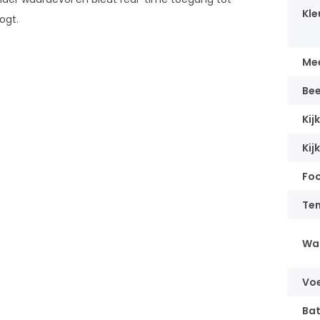
Kle
ogt.
Mee
Bee
Kij
Kij
Fo
Te
Wa
Vo
Bat