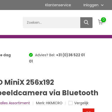
Klantenservice
Inloggen
0
Nachtzichtcamera
Brand/ATEX
Accessoires
de dag
Advies? Bel:
+31 (0)36 522 01
01
 MiniX 256x192
eeldcamera via Bluetooth
 alles Assortiment
Merk:
HIKMICRO
Vergelijk