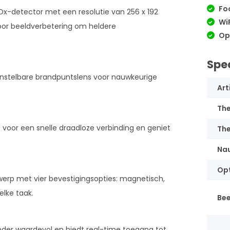
Fo
x-detector met een resolutie van 256 x 192
WiF
oor beeldverbetering om heldere
Op
Spec
instelbare brandpuntslens voor nauwkeurige
Art
The
oor een snelle draadloze verbinding en geniet
The
Na
Op
erp met vier bevestigingsopties: magnetisch,
elke taak.
Be
onder waardevol en biedt real-time toegang tot