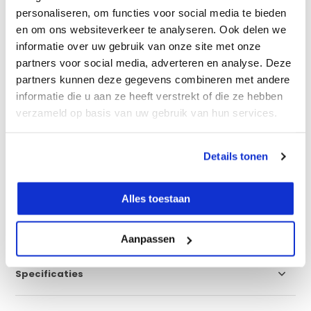
Plus en minpunten
volgens onze specialist
personaliseren, om functies voor social media te bieden
Super scherp thermobeeld
en om ons websiteverkeer te analyseren. Ook delen we
informatie over uw gebruik van onze site met onze
3.5" LCD touchscreen
partners voor social media, adverteren en analyse. Deze
Focuseerbare lens
partners kunnen deze gegevens combineren met andere
Geen verwisselbare lens
informatie die u aan ze heeft verstrekt of die ze hebben
verzameld op basis van uw gebruik van hun services.
Vergelijk
Details tonen
Productomschrijving
Alles toestaan
Eigenschappen
Aanpassen
Specificaties