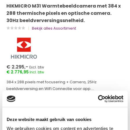
HIKMICRO M31 Warmtebeeldcamera met 384 x
288 thermische pixels en optische camera.
30Hz beeldverversingssnelheid.
Bekijk alles Assortiment
€ 2.295,-
Excl. btw
€ 2.776,95
Incl. btw
384 x 288 pixels met focusering + Camera, 25Hz
beeldverversing en WiFi Connectie voor app....
Op voorraad
werkdagen voor 17:00 uur besteld = dezelfde dag
Deze website maakt gebruik van cookies
verzonden
We gebruiken cookies om content en advertenties te