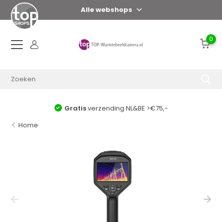
Alle webshops
0
Gratis
verzending NL&BE >€75,-
Home