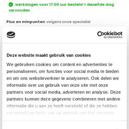
werkdagen voor 17:00 uur besteld = dezelfde dag
verzonden
Plus en minpunten
volgens onze specialist
Hoge Beeldverversing (50Hz)
Groot temperatuurbereik
GPS en Kompasfunctie
Deze website maakt gebruik van cookies
Wordt geleverd zonder extra lenzen
We gebruiken cookies om content en advertenties te
personaliseren, om functies voor social media te bieden
Vergelijk
en om ons websiteverkeer te analyseren. Ook delen we
informatie over uw gebruik van onze site met onze
partners voor social media, adverteren en analyse. Deze
Productomschrijving
partners kunnen deze gegevens combineren met andere
informatie die u aan ze heeft verstrekt of die ze hebben
verzameld op basis van uw gebruik van hun services.
Eigenschappen