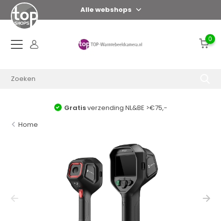
Alle webshops
0
Gratis
verzending NL&BE >€75,-
Home