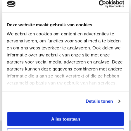
Op voorraad
werkdagen voor 16:30 uur besteld = dezelfde dag
verzonden
Deze website maakt gebruik van cookies
Vergelijk
We gebruiken cookies om content en advertenties te
personaliseren, om functies voor social media te bieden
en om ons websiteverkeer te analyseren. Ook delen we
informatie over uw gebruik van onze site met onze
Productomschrijving
partners voor social media, adverteren en analyse. Deze
partners kunnen deze gegevens combineren met andere
Specificaties
informatie die u aan ze heeft verstrekt of die ze hebben
verzameld op basis van uw gebruik van hun services.
Reviews
Details tonen
Delen
Alles toestaan